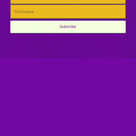
About
Our Story